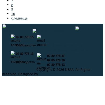
7
8
9
10
Следваща
02 80 778 15
info@neaa.government.bg
Счетоводство
secretar@neaa.government.bg
02 80 778 13
02 80 778 11
02 80 778 30
Деловодство
02 80 778 13
Copyright © 2026 NEAA. All Rights
Reserved. Designed by
ProLangs.bg