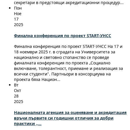
секретари в предстоящи акредитационни процедур...
Пон
Ное
17
2025
Финална конференция по проект START-УНСС
Финална конференция по проект START-УНСС На 17 и
18 ноември 2025 г. в сградата на Университета за
национално и световно стопанство се проведе
финалната конференция по проекта „Социално
включване, толерантност, приемане и реализация за
всички студенти". Партньори в консорциума на
проекта бяха Национ...
Вт
Окт
28
2025
Националната агенция за оценяване и акредитация
връчи първите си годишни отличия за добри
практики „...