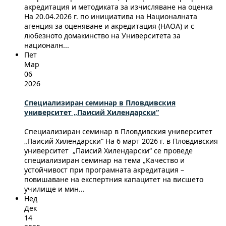
акредитация и методиката за изчисляване на оценка
На 20.04.2026 г. по инициатива на Националната
агенция за оценяване и акредитация (НАОА) и с
любезното домакинство на Университета за
националн...
Пет
Мар
06
2026
Специализиран семинар в Пловдивския
университет „Паисий Хилендарски“
Специализиран семинар в Пловдивския университет
„Паисий Хилендарски“ На 6 март 2026 г. в Пловдивския
университет „Паисий Хилендарски“ се проведе
специализиран семинар на тема „Качество и
устойчивост при програмната акредитация –
повишаване на експертния капацитет на висшето
училище и мин...
Нед
Дек
14