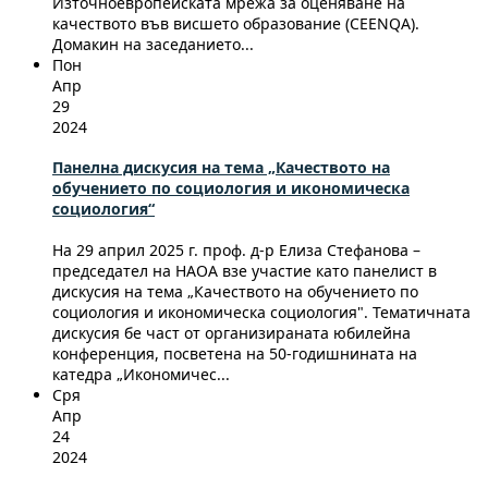
Източноевропейската мрежа за оценяване на
качеството във висшето образование (CEENQA).
Домакин на заседанието...
Пон
Апр
29
2024
Панелна дискусия на тема „Качеството на
обучението по социология и икономическа
социология“
На 29 април 2025 г. проф. д-р Елиза Стефанова –
председател на НАОА взе участие като панелист в
дискусия на тема „Качеството на обучението по
социология и икономическа социология". Тематичната
дискусия бе част от организираната юбилейна
конференция, посветена на 50-годишнината на
катедра „Икономичес...
Сря
Апр
24
2024