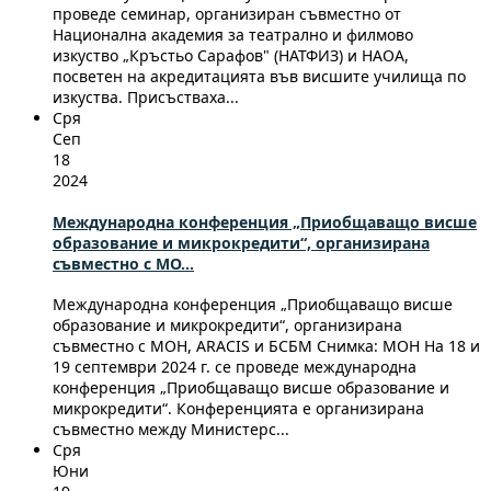
проведе семинар, организиран съвместно от
Национална академия за театрално и филмово
изкуство „Кръстьо Сарафов" (НАТФИЗ) и НАОА,
посветен на акредитацията във висшите училища по
изкуства. Присъстваха...
Сря
Сеп
18
2024
Международна конференция „Приобщаващо висше
образование и микрокредити“, организирана
съвместно с МО...
Международна конференция „Приобщаващо висше
образование и микрокредити“, организирана
съвместно с МОН, ARACIS и БСБМ Снимка: МОН На 18 и
19 септември 2024 г. се проведе международна
конференция „Приобщаващо висше образование и
микрокредити“. Конференцията е организирана
съвместно между Министерс...
Сря
Юни