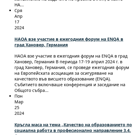
НА...
Сря
Апр
17
2024
НАОА взе участие в ежегодния форум на ENQA в
град Хановер, Германия
НАОА взе участие в ежегодния форум на ENQA в град
Хановер, Германия В периода 17-19 април 2024 г. в
град Хановер, Германия, се проведе ежегодния форум
на Европейската асоциация за осигуряване на
качеството във висшето образование (ENQA).
Събитието включваше конференция и заседание на
Общото събра...
Пон
Мар
25
2024
Кръгла маса на тема „Качество на образованието по
социална работа в професионално направление 3.4.