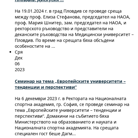
На 19.01.2024 г. в град Пловдив се проведе среща
между проф. Елиза Стефанова, председател на НАОА,
проф. Мария Шнитер, зам. председател на НАОА, и
ректорското ръководство и представители на
деканските ръководства на Медицински университет –
Пловдив. По време на срещата бяха обсъдени
особеностите на ...
Сря
Дек
06
2023
Семинар на тема „Европейските университети –
тенденции и перспективи“
На 6 декември 2023 г. в Ректората на Националната
спортна академия, гр. София, се проведе семинар на
тема „Европейските университети – тенденции и
перспективи“. Домакини на събитието бяха
Министерството на образованието и науката и
Националната спортна академията. На срещата
специален гост беше Дагм...