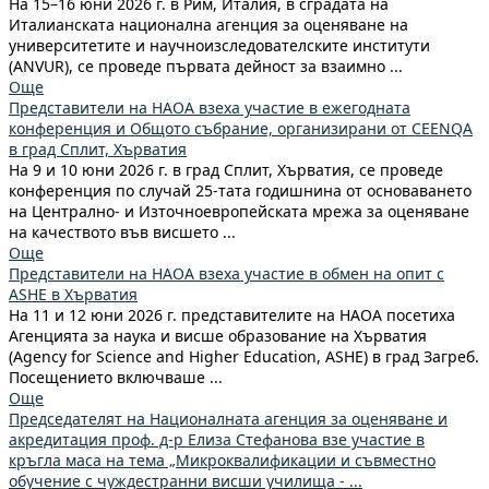
На 15–16 юни 2026 г. в Рим, Италия, в сградата на
Италианската национална агенция за оценяване на
университетите и научноизследователските институти
(ANVUR), се проведе първата дейност за взаимно ...
Още
Представители на НАОА взеха участие в ежегодната
конференция и Общото събрание, организирани от CEENQA
в град Сплит, Хърватия
На 9 и 10 юни 2026 г. в град Сплит, Хърватия, се проведе
конференция по случай 25-тата годишнина от основаването
на Централно- и Източноевропейската мрежа за оценяване
на качеството във висшето ...
Още
Представители на НАОА взеха участие в обмен на опит с
ASHE в Хърватия
На 11 и 12 юни 2026 г. представителите на НАОА посетиха
Агенцията за наука и висше образование на Хърватия
(Agency for Science and Higher Education, ASHE) в град Загреб.
Посещението включваше ...
Още
Председателят на Националната агенция за оценяване и
акредитация проф. д-р Елиза Стефанова взе участие в
кръгла маса на тема „Микроквалификации и съвместно
обучение с чуждестранни висши училища - ...