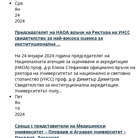
Сря
Ян
24
2024
Председателят на НАОА връчи на Ректорa на УНСС
свидетелство за най-висока оценка за
институционална ...
На 24 януари 2024 година председателят на
Националната агенция за оценяване и акредитация
(НАОА) проф. д-р Елиза Стефанова официално връчи на
ректора на Университетът за национално и световно
стопанство (УНСС( проф. д-р Димитър Димитров
Свидетелство за институционална акредитация.
Университетът полу...
Пет
Ян
19
2024
Среща с представители на Медицински
университет – Пловдив и Аграрен университет –
Пловдив. Дискусия ...