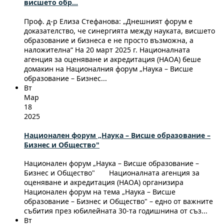
висшето обр...
Проф. д-р Елиза Стефанова: „Днешният форум е
доказателство, че синергията между науката, висшето
образование и бизнеса е не просто възможна, а
наложителна“ На 20 март 2025 г. Националната
агенция за оценяване и акредитация (НАОА) беше
домакин на Националния форум „Наука – Висше
образование – Бизнес...
Вт
Мар
18
2025
Национален форум „Наука – Висше образование –
Бизнес и Общество"
Национален форум „Наука – Висше образование –
Бизнес и Общество" Националната агенция за
оценяване и акредитация (НАОА) организира
Национален форум на тема „Наука – Висше
образование – Бизнес и Общество" – едно от важните
събития през юбилейната 30-та годишнина от съз...
Вт