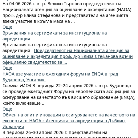
На 04.06.2026 г. в гр. Велико Търново председателят на
Националната агенция за оценяване и акредитация (НАОА)
проф. д-р Елиза Стефанова и представители на агенцията
взеха участие в кръгла маса на ...
Още
Връчвания на сертификати за институционална
акредитация
Връчвания на сертификати за институционална
акредитация
Председателят на Националната агенция за
оценяване и акредитация проф. д-р Елиза Стефанова връчи
официално свидетелство за ...
Още
НАОА взе участие в ежегодния форум на ENQA в град
Будапеща, Унгария.
Снимкa: НАОА
В периода 22–24 април 2026 г. в гр. Будапеща
се проведе ежегодният Форум на Европейската асоциация за
осигуряване на качеството във висшето образование (ENQA),
който включваше ...
Още
Обмен на опит и иновации в осигуряването на качеството на
експерти от НАОА с Агенцията за акредитация в Дъблин,
Ирландия
В периода 26–30 април 2026 г. представители на