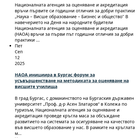
Националната агенция за оценяване и акредитация
връчи първите си годишни отличия за добри практики
„Наука – Висше образование – Бизнес и общество" В
навечерието на Деня на народните будители
Националната агенция за оценяване и акредитация
(НАОА) връчи за първи път годишни отличия за добри
практики ...
Пет
Сеп
12
2025
НАОА инициира в Бургас форум за
усъвършенстване на методиката за оценяване на
висшите училища
В град Бургас, с домакинството на Бургаския държавен
университет „Проф. д-р Асен Златаров“ в Колежа по
туризъм, Националната агенция за оценяване и
акредитация проведе кръгла маса за обсъждане
развитието на системата за осигуряване на качеството
във висшето образование у нас. В рамките на кръглата
м...