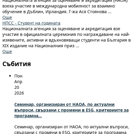
Националната агенция за оценяване и акредитация (НАОА)
взеха участие в международна мобилност за взаимно
обучение в Дъблин, Ирландия. Г-жа Ася Стоянова ...
Още
НПСС - Студент на годината
Националната агенция за оценяване и акредитация взе
участие в официалната церемония по награждаване на най-
изявените, активни и вдъхновяващи студенти на България в
ХІХ издание на Националния приз ...
Още
Събития
Пон
Апр
20
2026
Семинар, организиран от НАОА, по актуални
въпроси, свързани с промени в ESG, критериите за
програмна...
Семинар, организиран от НАОА, по актуални въпроси,
свързани с промени в ESG, критериите за програмна