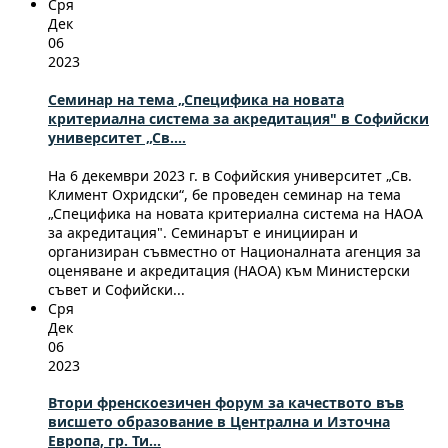
Сря
Дек
06
2023
Семинар на тема „Специфика на новата
критериална система за акредитация" в Софийски
университет „Св....
На 6 декември 2023 г. в Софийския университет „Св.
Климент Охридски“, бе проведен семинар на тема
„Специфика на новата критериална система на НАОА
за акредитация". Семинарът е иницииран и
организиран съвместно от Националната агенция за
оценяване и акредитация (НАОА) към Министерски
съвет и Софийски...
Сря
Дек
06
2023
Втори френскоезичен форум за качеството във
висшето образование в Централна и Източна
Европа, гр. Ти...