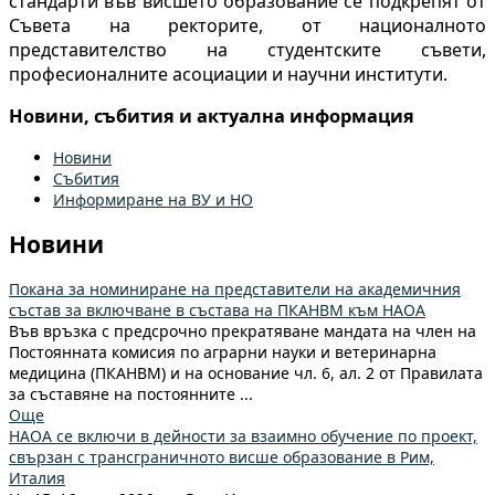
стандарти във висшето образование се подкрепят от
Съвета на ректорите, от националното
представителство на студентските съвети,
професионалните асоциации и научни институти.
Новини, събития и актуална информация
Новини
Събития
Информиране на ВУ и НО
Новини
Покана за номиниране на представители на академичния
състав за включване в състава на ПКАНВМ към НАОА
Във връзка с предсрочно прекратяване мандата на член на
Постоянната комисия по аграрни науки и ветеринарна
медицина (ПКАНВМ) и на основание чл. 6, ал. 2 от Правилата
за съставяне на постоянните ...
Още
НАОА се включи в дейности за взаимно обучение по проект,
свързан с трансграничното висше образование в Рим,
Италия