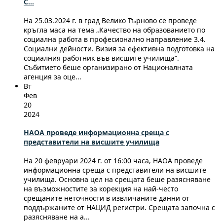
С...
На 25.03.2024 г. в град Велико Търново се проведе
кръгла маса на тема „Качество на образованието по
социална работа в професионално направление 3.4.
Социални дейности. Визия за ефективна подготовка на
социалния работник във висшите училища“.
Събитието беше организирано от Националната
агенция за оце...
Вт
Фев
20
2024
НАОА проведе информационна среща с
представители на висшите училища
На 20 февруари 2024 г. от 16:00 часа, НАОА проведе
информационна среща с представители на висшите
училища. Основна цел на срещата беше разясняване
на възможностите за корекция на най-често
срещаните неточности в извличаните данни от
поддържаните от НАЦИД регистри. Срещата започна с
разясняване на а...