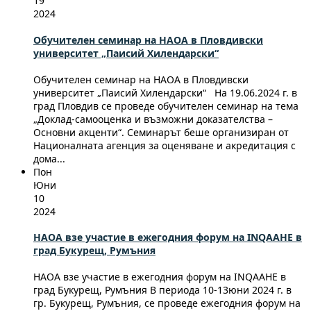
19
2024
Обучителен семинар на НАОА в Пловдивски
университет „Паисий Хилендарски“
Обучителен семинар на НАОА в Пловдивски
университет „Паисий Хилендарски“ На 19.06.2024 г. в
град Пловдив се проведе обучителен семинар на тема
„Доклад-самооценка и възможни доказателства –
Основни акценти“. Семинарът беше организиран от
Националната агенция за оценяване и акредитация с
дома...
Пон
Юни
10
2024
НАОА взе участие в ежегодния форум на INQAAHE в
град Букурещ, Румъния
НАОА взе участие в ежегодния форум на INQAAHE в
град Букурещ, Румъния В периода 10-13юни 2024 г. в
гр. Букурещ, Румъния, се проведе ежегодния форум на