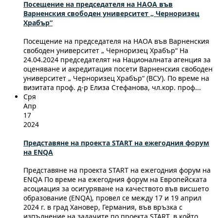
Посещение на председателя на НАОА във
Варненския свободен университет „ Черноризец
Храбър“
Посещение на председателя на НАОА във Варненския
свободен университет „ Черноризец Храбър“ На
24.04.2024 председателят на Националната агенция за
оценяване и акредитация посети Варненския свободен
университет „ Черноризец Храбър“ (ВСУ). По време на
визитата проф. д-р Елиза Стефанова, чл.кор. проф...
Сря
Апр
17
2024
Представяне на проекта START на ежегодния форум
на ENQA
Представяне на проекта START на ежегодния форум на
ENQA По време на ежегодния форум на Европейската
асоциация за осигуряване на качеството във висшето
образование (ENQA), провел се между 17 и 19 април
2024 г. в град Хановер, Германия, във връзка с
изпълнение на задачите по проекта START, в който