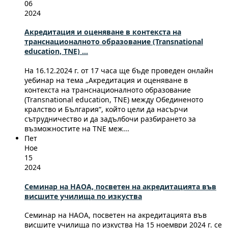
06
2024
Акредитация и оценяване в контекста на
транснационалното образование (Transnational
education, TNE) ...
На 16.12.2024 г. от 17 часа ще бъде проведен онлайн
уебинар на тема „Акредитация и оценяване в
контекста на транснационалното образование
(Transnational education, TNE) между Обединеното
кралство и България“, който цели да насърчи
сътрудничество и да задълбочи разбирането за
възможностите на TNE меж...
Пет
Ное
15
2024
Семинар на НАОА, посветен на акредитацията във
висшите училища по изкуства
Семинар на НАОА, посветен на акредитацията във
висшите училища по изкуства На 15 ноември 2024 г. се