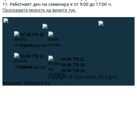
11. Работният ден на семинара е от 9:00 до 17:00 ч.
Програмата можете да видите тук.
02 80 778 15
info@neaa.government.bg
Счетоводство
secretar@neaa.government.bg
02 80 778 13
02 80 778 11
02 80 778 30
Деловодство
02 80 778 13
Copyright © 2026 NEAA. All Rights
Reserved. Designed by
ProLangs.bg