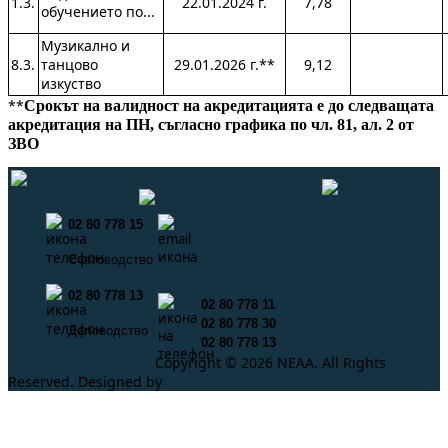
1.3.
22.01.2024 г.
7,78
обучението по...
Музикално и
8.3.
танцово
29.01.2026 г.**
9,12
изкуство
**
Срокът на валидност на акредитацията е до следващата
акредитация на ПН, съгласно графика по чл. 81, ал. 2 от
ЗВО
02 80 778 15
info@neaa.government.bg
Счетоводство
secretar@neaa.government.bg
02 80 778 13
02 80 778 11
02 80 778 30
Деловодство
02 80 778 13
Copyright © 2026 NEAA. All Rights
Reserved. Designed by
ProLangs.bg