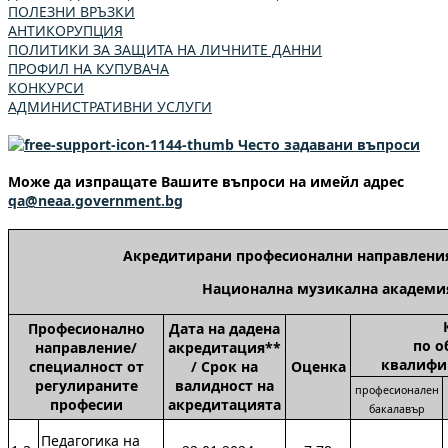
ПОЛЕЗНИ ВРЪЗКИ
АНТИКОРУПЦИЯ
ПОЛИТИКИ ЗА ЗАЩИТА НА ЛИЧНИТЕ ДАННИ
ПРОФИЛ НА КУПУВАЧА
КОНКУРСИ
АДМИНИСТРАТИВНИ УСЛУГИ
Често задавани въпроси
Може да изпращате Вашите въпроси на имейл адрес
qa@neaa.government.bg
Акредитирани професионални направления
Национална музикална академия
П
рофесионално
Дата на дадена
по о
направление/
акредитация**
квалифи
специалност от
/ Срок на
Оценка
регулираните
валидност на
професионален
професии
акредитацията
бакалавър
Педагогика на