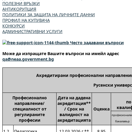
ПОЛЕЗНИ ВРЪЗКИ
АНТИКОРУПЦИЯ
ПОЛИТИКИ ЗА ЗАЩИТА НА ЛИЧНИТЕ ДАННИ
ПРОФИЛ НА КУПУВАЧА
КОНКУРСИ
АДМИНИСТРАТИВНИ УСЛУГИ
Често задавани въпроси
Може да изпращате Вашите въпроси на имейл адрес
qa@neaa.government.bg
Акредитирани професионални направления
Русенски универс
П
рофесионално
Дата на дадена
по
направление/
акредитация**
квали
специалност от
/ Срок на
Оценка
регулираните
валидност на
професионале
професии
акредитацията
бакалавър
1.2.
Педагогика
12.03.2026 г.**
8,95