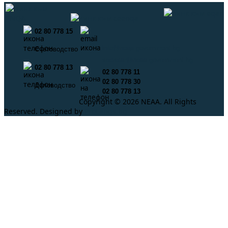
02 80 778 15
info@neaa.government.bg
Счетоводство
secretar@neaa.government.bg
02 80 778 13
02 80 778 11
02 80 778 30
Деловодство
02 80 778 13
Copyright © 2026 NEAA. All Rights
Reserved. Designed by
ProLangs.bg