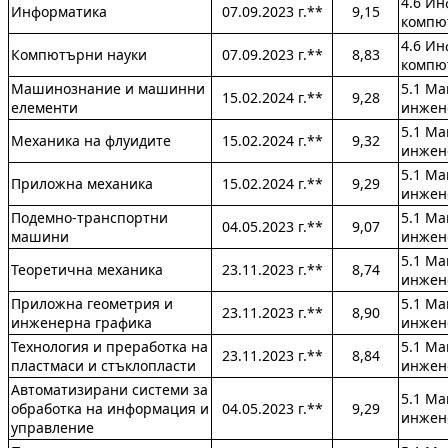
4.6 Ин
Информатика
07.09.2023 г.**
9,15
компю
4.6 Ин
Компютърни науки
07.09.2023 г.**
8,83
компю
Машинознание и машинни
5.1 М
15.02.2024 г.**
9,28
елементи
инжен
5.1 М
Механика на флуидите
15.02.2024 г.**
9,32
инжен
5.1 М
Приложна механика
15.02.2024 г.**
9,29
инжен
Подемно-транспортни
5.1 М
04.05.2023 г.**
9,07
машини
инжен
5.1 М
Теоретична механика
23.11.2023 г.**
8,74
инжен
Приложна геометрия и
5.1 М
23.11.2023 г.**
8,90
инженерна графика
инжен
Технология и преработка на
5.1 М
23.11.2023 г.**
8,84
пластмаси и стъклопласти
инжен
Автоматизирани системи за
5.1 М
обработка на информация и
04.05.2023 г.**
9,29
инжен
управление