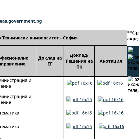
eaa.government.bg
**Ср
 Технически университет - София
акред
Доклад/
офесионално
Доклад на
02
Решение на
Анотация
аправление
ЕГ
ПК
С
министрация и
02
ление
Д
министрация и
ление
тематика
тематика