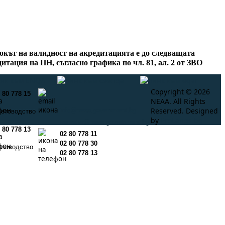
окът на валидност на акредитацията е до следващата
итация на ПН, съгласно графика по чл. 81, ал. 2 от ЗВО
Copyright © 2026
 80 778 15
NEAA. All Rights
Reserved. Designed
info@neaa.government.bg
четоводство
by
ProLangs.bg
secretar@neaa.government.bg
 80 778 13
02 80 778 11
02 80 778 30
еловодство
02 80 778 13