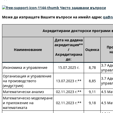
Често задавани въпроси
Може да изпращате Вашите въпроси на имейл адрес
qa@n
Акредитирани докторски програми в
Дата на дадена
акредитация**
Пр
Наименование
/
Оценка
н
Акредитирана
до:
3.7 Ад
Икономика и управление
15.07.2025 г.
8,78
управ
Организация и управление
3.7 Ад
на производството
13.07.2023 г.**
8,85
управ
(индустрия)
Математически анализ
02.11.2023 г.**
9,11
4.5 Ма
Математическо моделиране
и приложение на
02.11.2023 г.**
9,18
4.5 Ма
математиката