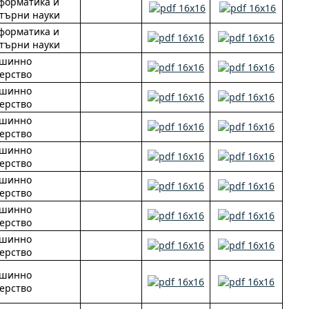
форматика и
търни науки
форматика и
търни науки
ашинно
ерство
ашинно
ерство
ашинно
ерство
ашинно
ерство
ашинно
ерство
ашинно
ерство
ашинно
ерство
ашинно
ерство