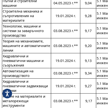
Пътни и строителни
5.1 М
04.05.2023 г.**
9,04
машини
инжен
Строителна механика и
5.1 М
съпротивления на
19.01.2024 г.
9,28
инжен
материалите
Технологии, машини и
5.1 М
системи за заваръчното
03.08.2023 г.**
9,17
инжен
производство
Теория на механизмите,
5.1 М
машините и автоматичните
03.08.2023 г.**
9,20
инжен
линии
Хидравлични и
5.1 М
пневматични машини и
19.01.2024 г.
9,13
инжен
съоръжения
Автоматизация на
5.1 М
03.08.2023 г.**
9,34
производството
инжен
Хидравлични и
5.1 М
пневматични задвижващи
19.01.2024 г.
9,27
инжен
системи
Рязане на материалите и
5.1 М
металорежещи
03.08.2023 г.**
9,17
инжен
инструменти