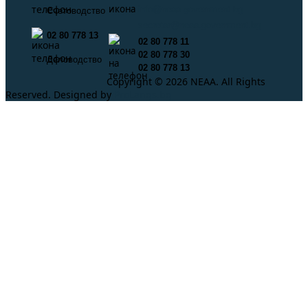
info@neaa.government.bg
Счетоводство
secretar@neaa.government.bg
02 80 778 13
02 80 778 11
02 80 778 30
Деловодство
02 80 778 13
Copyright © 2026 NEAA. All Rights
Reserved. Designed by
ProLangs.bg