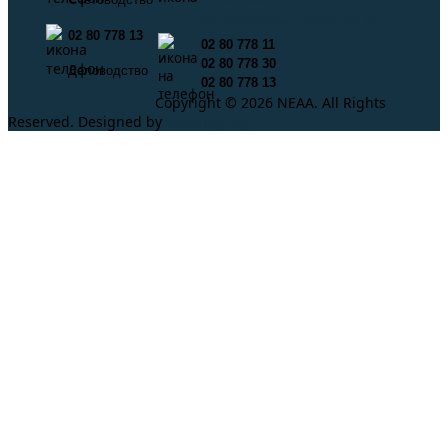
secretar@neaa.government.bg
02 80 778 13
02 80 778 11
02 80 778 30
Деловодство
02 80 778 13
Copyright © 2026 NEAA. All Rights
Reserved. Designed by
ProLangs.bg