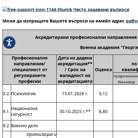
Често задавани въпроси
Може да изпращате Вашите въпроси на имейл адрес
qa@n
Акредитирани професионални направления 
Военна академия "Георги
П
рофесионално
Дата на дадена
направление/
акредитация**
по
специалност от
/ Срок на
Оценка
квалиф
регулираните
валидност на
професионале
професии
акредитацията
бакалавър
3.2.
Психология
15.01.2026 г.
9,12
Национална
9.1.
30.10.2025 г.**
8,80
сигурност
9.2.
Военно дело
Организация и