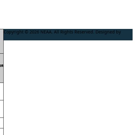
Copyright © 2026 NEAA. All Rights Reserved. Designed by
ProLangs.bg
ия