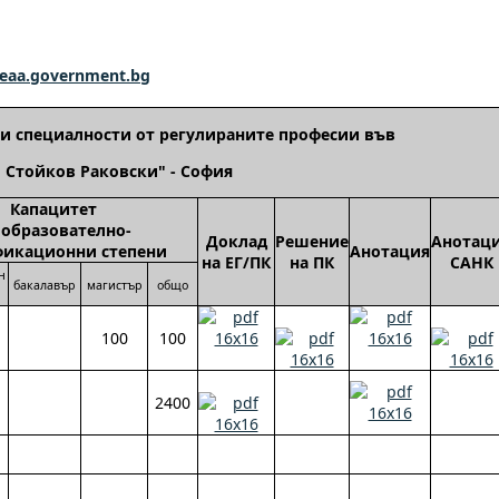
eaa.government.bg
и специалности от регулираните професии във
 Стойков Раковски" - София
Капацитет
 образователно-
Доклад
Решение
Анотац
икационни степени
Анотация
на ЕГ/ПК
на ПК
САНК
н
бакалавър
магистър
общо
100
100
2400