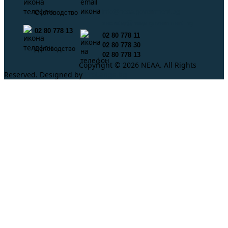
info@neaa.government.bg
Счетоводство
secretar@neaa.government.bg
02 80 778 13
02 80 778 11
02 80 778 30
Деловодство
02 80 778 13
Copyright © 2026 NEAA. All Rights
Reserved. Designed by
ProLangs.bg